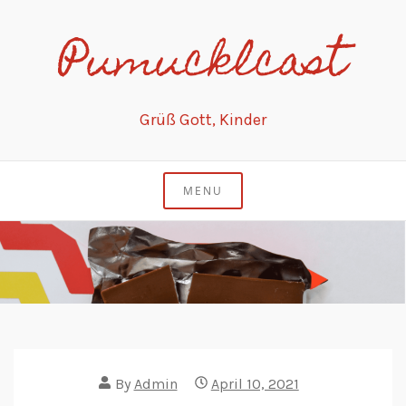
Skip
Pumucklcast
to
content
Grüß Gott, Kinder
MENU
By
Admin
April 10, 2021